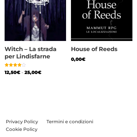
Witch – La strada
House of Reeds
per Lindisfarne
0,00
€
Valutato
12,50
€
-
25,00
€
4.00
su 5
Privacy Policy
Termini e condizioni
Cookie Policy