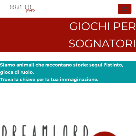
Vai
GIOCHI PER
al
contenuto
SOGNATORI
Siamo animali che raccontano storie: segui l’istinto,
gioca di ruolo.
Trova la chiave per la tua immaginazione.