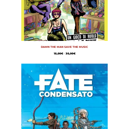
DAMN THE MAN SAVE THE MUSIC
15,00
€
–
30,00
€