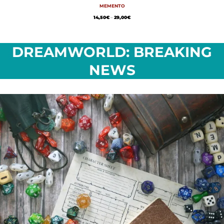
MEMENTO
14,50
€
–
29,00
€
DREAMWORLD: BREAKING
NEWS