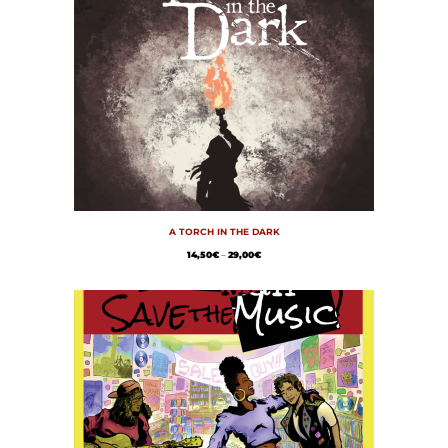
A TORCH IN THE DARK
14,50
€
–
29,00
€