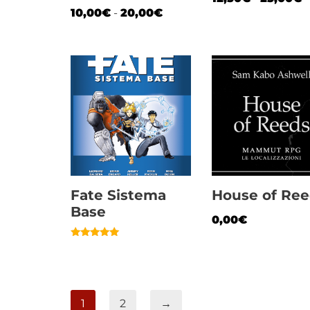
Valutato
10,00
€
-
20,00
€
5.00
su 5
Fate Sistema
House of Re
Base
0,00
€
Valutato
5.00
su 5
1
2
→