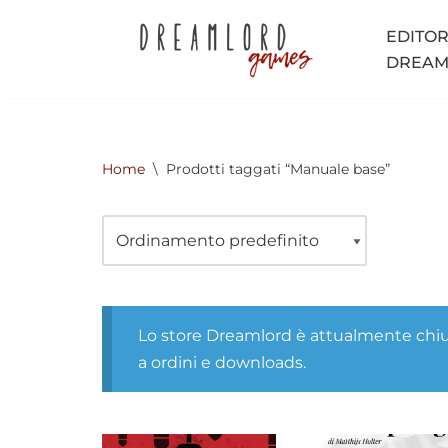
EDITORI
Vai
DREAML
al
contenuto
Home
\
Prodotti taggati “Manuale base”
Lo store Dreamlord è attualmente chiu
a ordini e downloads.