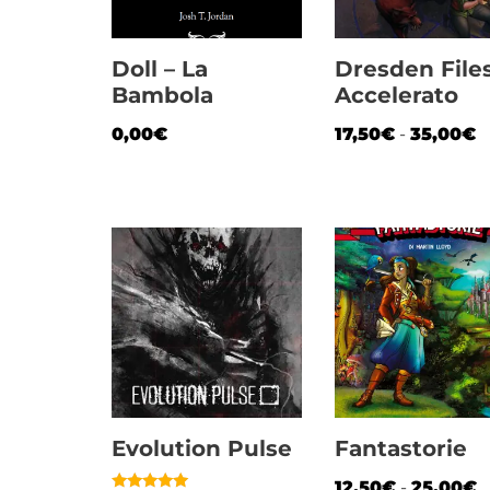
Doll – La
Dresden File
Bambola
Accelerato
0,00
€
17,50
€
-
35,00
€
Evolution Pulse
Fantastorie
12,50
€
-
25,00
€