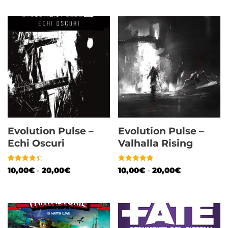
Evolution Pulse –
Evolution Pulse –
Echi Oscuri
Valhalla Rising
Valutato
Valutato
10,00
€
-
20,00
€
10,00
€
-
20,00
€
4.50
5.00
su 5
su 5