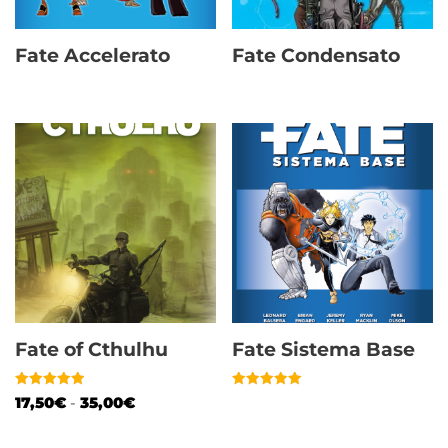
Fate Accelerato
Fate Condensato
Fate of Cthulhu
Fate Sistema Base
Valutato
Valutato
17,50
€
-
35,00
€
5.00
5.00
su 5
su 5