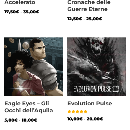
Accelerato
Cronache delle
Guerre Eterne
17,50
€
-
35,00
€
12,50
€
-
25,00
€
Eagle Eyes – Gli
Evolution Pulse
Occhi dell’Aquila
Valutato
10,00
€
-
20,00
€
5,00
€
-
10,00
€
5.00
su 5