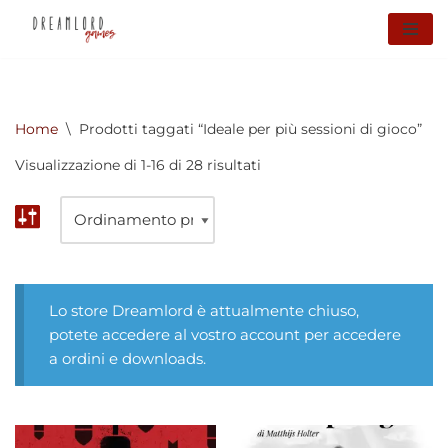
Vai
al
contenuto
Home
\
Prodotti taggati “Ideale per più sessioni di gioco”
Visualizzazione di 1-16 di 28 risultati
Lo store Dreamlord è attualmente chiuso,
potete accedere al vostro account per accedere
a ordini e downloads.