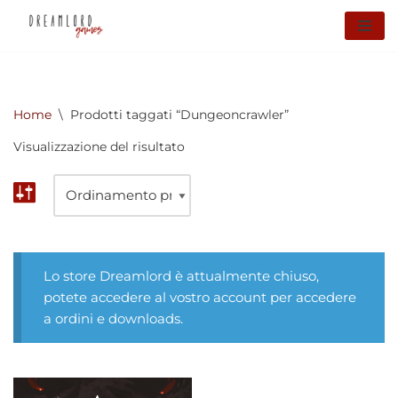
Vai
al
contenuto
Home
\
Prodotti taggati “Dungeoncrawler”
Visualizzazione del risultato
Lo store Dreamlord è attualmente chiuso,
potete accedere al vostro account per accedere
a ordini e downloads.