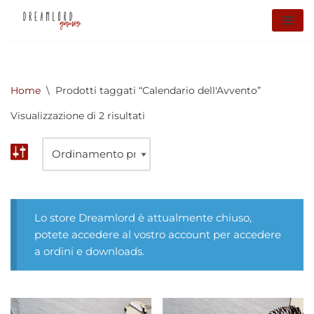
Vai
al
contenuto
Home
\
Prodotti taggati “Calendario dell'Avvento”
Visualizzazione di 2 risultati
Lo store Dreamlord è attualmente chiuso,
potete accedere al vostro account per accedere
a ordini e downloads.