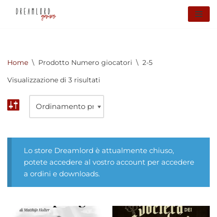
Vai
al
contenuto
Home
\
Prodotto Numero giocatori
\
2-5
Visualizzazione di 3 risultati
Lo store Dreamlord è attualmente chiuso,
potete accedere al vostro account per accedere
a ordini e downloads.